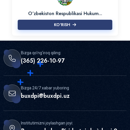
O‘zbekiston Respublikasi Hukum...
27.06.2026
27-iyun — Matbuot va ommaviy
KO'RISH
axborot vositalari xodimlari kuni
23.06.2026
Ish kuni Davlat madhiyasini birgalikda
Bizga qo'ng'iroq qiling:
ijro etish bilan boshlandi
(365) 226-10-97
19.06.2026
Buxoro davlat pedagogika institutida
kun davlat madhiyasi bilan boshlandi
Bizga 24/7 xabar yuboring
buxdpi@buxdpi.uz
17.06.2026
Barchamiz bir jamoa — O'zbekiston!
BuxDPI terma jamoamizga omad tilaydi
Institutimizni joylashgan joyi:
16.06.2026