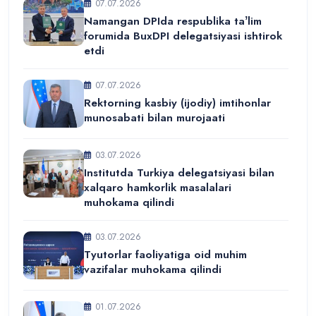
07.07.2026
Namangan DPIda respublika taʼlim
forumida BuxDPI delegatsiyasi ishtirok
etdi
07.07.2026
Rektorning kasbiy (ijodiy) imtihonlar
munosabati bilan murojaati
03.07.2026
Institutda Turkiya delegatsiyasi bilan
xalqaro hamkorlik masalalari
muhokama qilindi
03.07.2026
Tyutorlar faoliyatiga oid muhim
vazifalar muhokama qilindi
01.07.2026