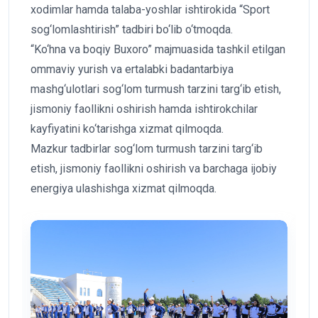
xodimlar hamda talaba-yoshlar ishtirokida “Sport
sog‘lomlashtirish” tadbiri bo‘lib o‘tmoqda.
“Ko‘hna va boqiy Buxoro” majmuasida tashkil etilgan
ommaviy yurish va ertalabki badantarbiya
mashg‘ulotlari sog‘lom turmush tarzini targ‘ib etish,
jismoniy faollikni oshirish hamda ishtirokchilar
kayfiyatini ko‘tarishga xizmat qilmoqda.
Mazkur tadbirlar sog‘lom turmush tarzini targ‘ib
etish, jismoniy faollikni oshirish va barchaga ijobiy
energiya ulashishga xizmat qilmoqda.