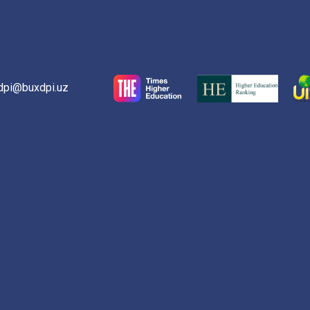
dpi@buxdpi.uz