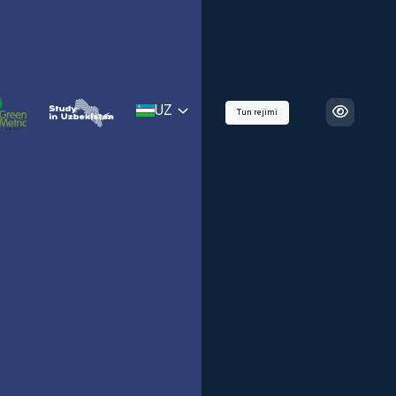
UZ
Tun rejimi