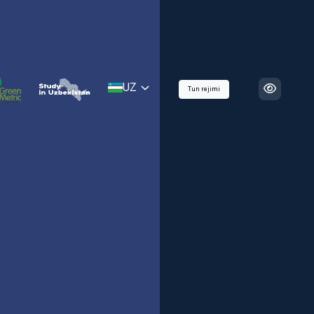
UZ
Tun rejimi