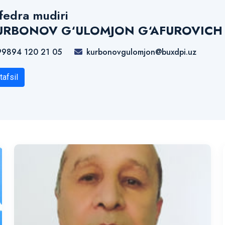
fedra mudiri
URBONOV G‘ULOMJON G‘AFUROVICH
99894 120 21 05
kurbonovgulomjon@buxdpi.uz
tafsil