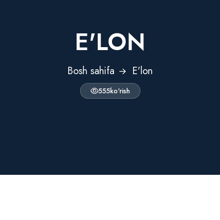
E'LON
Bosh sahifa
E'lon
555
ko'rish