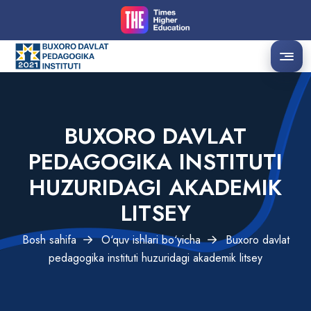
BUXORO DAVLAT
PEDAGOGIKA INSTITUTI
HUZURIDAGI AKADEMIK
LITSEY
QATORLAR ORALIG'I
HARFLAR ORALIG'I
Bosh sahifa
O‘quv ishlari bo‘yicha
Buxoro davlat
Oddiy
Katta
Oddiy
Katta
pedagogika instituti huzuridagi akademik litsey