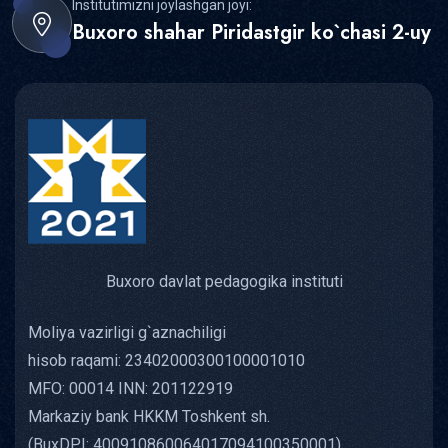
Institutimizni joylashgan joyi:
Buxoro shahar Piridastgir ko`chasi 2-uy
Buxoro davlat pedagogika instituti
Moliya vazirligi g`aznachiligi
hisob raqami: 23402000300100001010
MFO: 00014 INN: 201122919
Markaziy bank HKKM Toshkent sh.
(BuxDPI: 400910860064017094100350001)